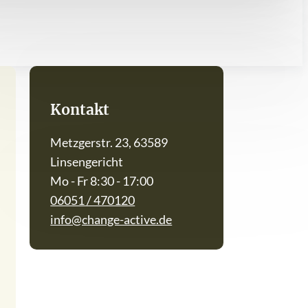
Kontakt
Metzgerstr. 23, 63589
Linsengericht
Mo - Fr 8:30 - 17:00
06051 / 470120
info@change-active.de