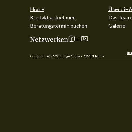
Home
Über die 
Kontakt aufnehmen
Das Team
Beratungstermin buchen
Galerie
Follow us on linkedIn
Netzwerken
Follow us on Facebook
Follow us on YouT
Im
Copyright 2026 © change Active – AKADEMIE –