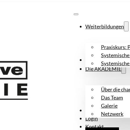
Weiterbildungen
Praxiskurs: 
Systemische 
Workshops
Systemische
Die AKADEMIE
Über die ch
Das Team
Galerie
Aktuelles
Netzwerk
Login
Kontakt