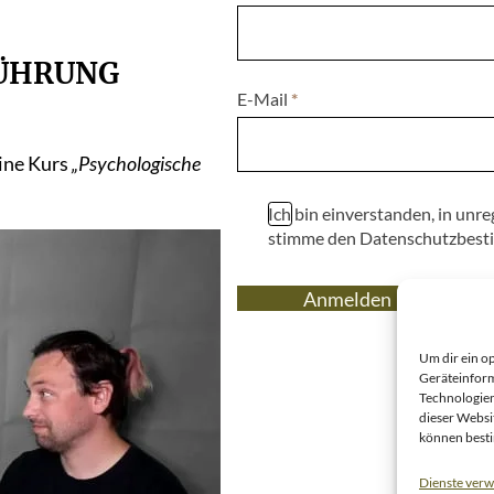
FÜHRUNG
E-Mail
*
line Kurs
„Psychologische
Ich bin einverstanden, in un
stimme den Datenschutzbest
Anmelden
Um dir ein o
Geräteinform
Technologien
dieser Websi
können best
Dienste verw