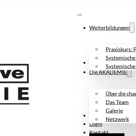
Weiterbildungen
Praxiskurs: 
Systemische 
Workshops
Systemische
Die AKADEMIE
Über die ch
Das Team
Galerie
Aktuelles
Netzwerk
Login
Kontakt