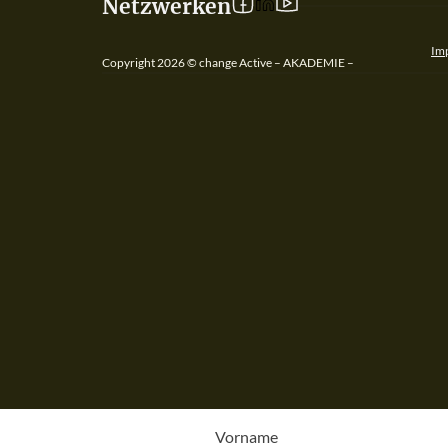
Netzwerken
Follow us on Facebook
Follow us on YouT
Im
Copyright 2026 © change Active – AKADEMIE –
Vorname