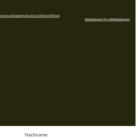
ube
pressum
Datenschutz
Cookierichtlinie
Webdesign by sdWebdesign
Nachname